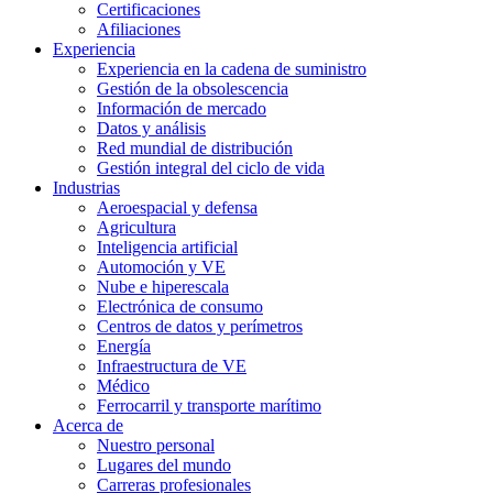
Certificaciones
Afiliaciones
Experiencia
Experiencia en la cadena de suministro
Gestión de la obsolescencia
Información de mercado
Datos y análisis
Red mundial de distribución
Gestión integral del ciclo de vida
Industrias
Aeroespacial y defensa
Agricultura
Inteligencia artificial
Automoción y VE
Nube e hiperescala
Electrónica de consumo
Centros de datos y perímetros
Energía
Infraestructura de VE
Médico
Ferrocarril y transporte marítimo
Acerca de
Nuestro personal
Lugares del mundo
Carreras profesionales