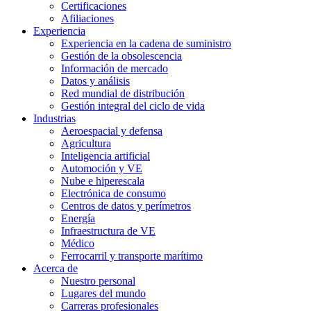
Certificaciones
Afiliaciones
Experiencia
Experiencia en la cadena de suministro
Gestión de la obsolescencia
Información de mercado
Datos y análisis
Red mundial de distribución
Gestión integral del ciclo de vida
Industrias
Aeroespacial y defensa
Agricultura
Inteligencia artificial
Automoción y VE
Nube e hiperescala
Electrónica de consumo
Centros de datos y perímetros
Energía
Infraestructura de VE
Médico
Ferrocarril y transporte marítimo
Acerca de
Nuestro personal
Lugares del mundo
Carreras profesionales