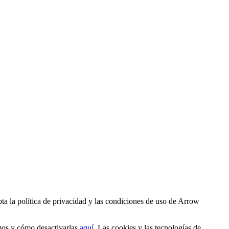
ta la política de privacidad y las condiciones de uso de Arrow
amos y cómo desactivarlas
aquí
. Las cookies y las tecnologías de