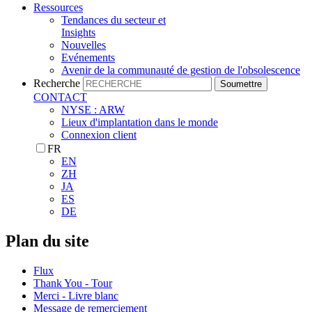
Ressources
Tendances du secteur et
Insights
Nouvelles
Evénements
Avenir de la communauté de gestion de l'obsolescence
Recherche
Soumettre
CONTACT
NYSE : ARW
Lieux d'implantation dans le monde
Connexion client
FR
EN
ZH
JA
ES
DE
Plan du site
Flux
Thank You - Tour
Merci - Livre blanc
Message de remerciement